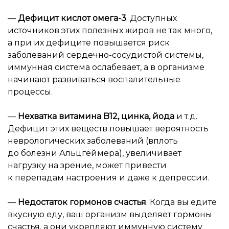
—
Дефицит кислот омега-3
. Доступных
источников этих полезных жиров не так много,
а при их дефиците повышается риск
заболеваний сердечно-сосудистой системы,
иммунная система ослабевает, а в организме
начинают развиваться воспалительные
процессы.
—
Нехватка витамина B12, цинка, йода
и т.д.
Дефицит этих веществ повышает вероятность
неврологических заболеваний (вплоть
до болезни Альцгеймера), увеличивает
нагрузку на зрение, может привести
к перепадам настроения и даже к депрессии.
—
Недостаток гормонов счастья
. Когда вы едите
вкусную еду, ваш организм выделяет гормоны
счастья, а они укрепляют иммунную систему