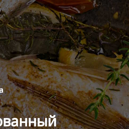
а
рованный