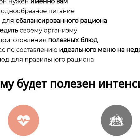
ион нужен
именно вам
однообразное питание
в для
сбалансированного рациона
редить
своему организму
приготовления
полезных блюд
сс по составлению
идеального меню на не
юд для правильного рациона
му будет полезен интенс