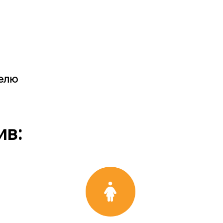
делю
ив: