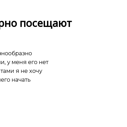
лярно посещают
азнообразно
, у меня его нет
тами я не хочу
его начать